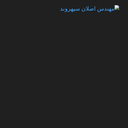
14 اردیبهشت 1404
Aslan
#
نام
سالار آقاپور
تیم فعلی
مس سونگون
تاریخ تولد
14 اردیبهشت 1404